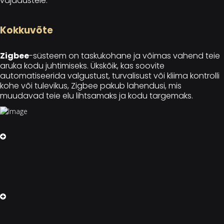
vajadustele.
Kokkuvõte
Zigbee
-süsteem on taskukohane ja võimas vahend teie
aruka kodu juhtimiseks. Ükskõik, kas soovite
automatiseerida valgustust, turvalisust või kliima kontrolli
kohe või tulevikus, Zigbee pakub lahendusi, mis
muudavad teie elu lihtsamaks ja kodu targemaks.