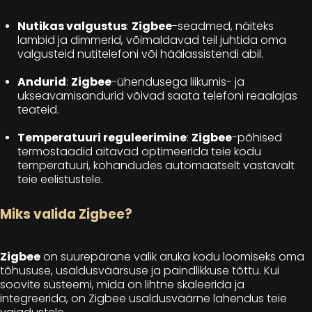
Nutikas valgustus
:
Zigbee
-seadmed, näiteks
lambid ja dimmerid, võimaldavad teil juhtida oma
valgusteid nutitelefoni või häälassistendi abil.
Andurid
:
Zigbee
-ühendusega liikumis- ja
ukseavamisandurid võivad saata telefoni reaalajas
teateid.
Temperatuuri reguleerimine
:
Zigbee
-põhised
termostaadid aitavad optimeerida teie kodu
temperatuuri, kohandudes automaatselt vastavalt
teie eelistustele.
Miks valida Zigbee?
Zigbee
on suurepärane valik aruka kodu loomiseks oma
tõhususe, usaldusväärsuse ja paindlikkuse tõttu. Kui
soovite süsteemi, mida on lihtne skaleerida ja
integreerida, on Zigbee usaldusväärne lahendus teie