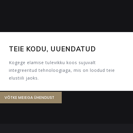
TEIE KODU, UUENDATUD
Kogege elamise tulevikku koos sujuvalt
integreeritud tehnoloogiaga, mis on loodud teie
elustiili jaoks.
VÕTKE MEIEGA ÜHENDUST