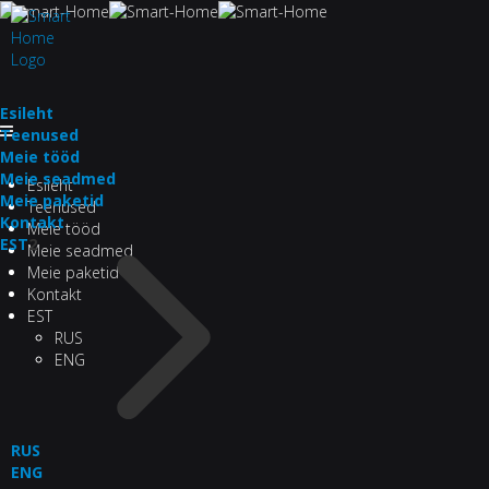
Esileht
Teenused
Meie tööd
Meie seadmed
Esileht
Meie paketid
Teenused
Kontakt
Meie tööd
EST
2
Meie seadmed
Meie paketid
Kontakt
EST
RUS
ENG
RUS
ENG