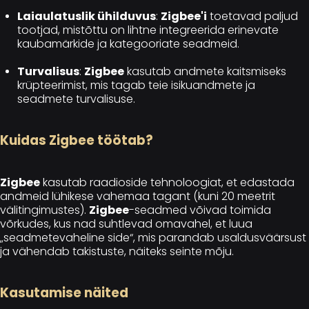
Laiaulatuslik ühilduvus
:
Zigbee'i
toetavad paljud
tootjad, mistõttu on lihtne integreerida erinevate
kaubamärkide ja kategooriate seadmeid.
Turvalisus
:
Zigbee
kasutab andmete kaitsmiseks
krüpteerimist, mis tagab teie isikuandmete ja
seadmete turvalisuse.
Kuidas Zigbee töötab?
Zigbee
kasutab raadioside tehnoloogiat, et edastada
andmeid lühikese vahemaa tagant (kuni 20 meetrit
välitingimustes).
Zigbee
-seadmed võivad toimida
võrkudes, kus nad suhtlevad omavahel, et luua
„seadmetevaheline side“, mis parandab usaldusväärsust
ja vähendab takistuste, näiteks seinte mõju.
Kasutamise näited