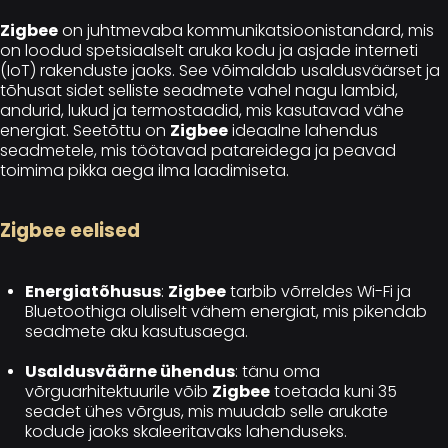
Zigbee
on juhtmevaba kommunikatsioonistandard, mis
on loodud spetsiaalselt aruka kodu ja asjade interneti
(IoT) rakenduste jaoks. See võimaldab usaldusväärset ja
tõhusat sidet selliste seadmete vahel nagu lambid,
andurid, lukud ja termostaadid, mis kasutavad vähe
energiat. Seetõttu on
Zigbee
ideaalne lahendus
seadmetele, mis töötavad patareidega ja peavad
toimima pikka aega ilma laadimiseta.
Zigbee eelised
Energiatõhusus
:
Zigbee
tarbib võrreldes Wi-Fi ja
Bluetoothiga oluliselt vähem energiat, mis pikendab
seadmete aku kasutusaega.
Usaldusväärne ühendus
: tänu oma
võrguarhitektuurile võib
Zigbee
toetada kuni 35
seadet ühes võrgus, mis muudab selle arukate
kodude jaoks skaleeritavaks lahenduseks.