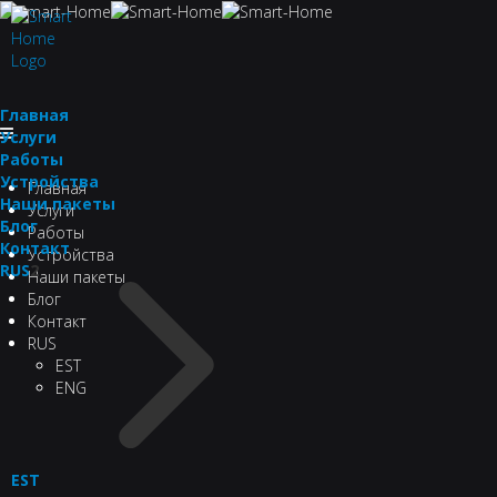
Главная
Услуги
Работы
Устройства
Главная
Наши пакеты
Услуги
Блог
Работы
Контакт
Устройства
RUS
2
Наши пакеты
Блог
Контакт
RUS
EST
ENG
EST