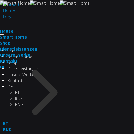
Hau­se
Smart Home
Shop
Dienstleistungen
Hau­se
Unsere Werke
Smart Home
Kontakt
Shop
DE
3
Dienstleistungen
Unsere Werke
Kontakt
DE
ET
RUS
ENG
ET
RUS