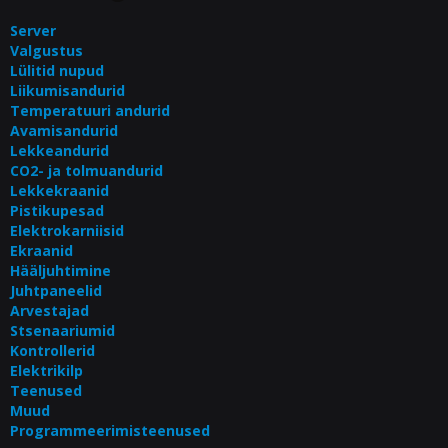
Server
Valgustus
Lülitid nupud
Liikumisandurid
Temperatuuri andurid
Avamisandurid
Lekkeandurid
CO2- ja tolmuandurid
Lekkekraanid
Pistikupesad
Elektrokarniisid
Ekraanid
Hääljuhtimine
Juhtpaneelid
Arvestajad
Stsenaariumid
Kontrollerid
Elektrikilp
Teenused
Muud
Programmeerimisteenused