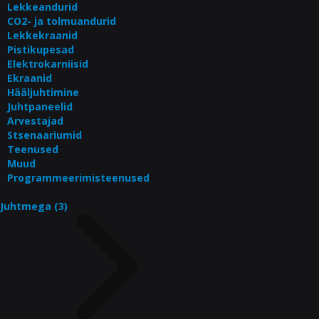
Lekkeandurid
CO2- ja tolmuandurid
Lekkekraanid
Pistikupesad
Elektrokarniisid
Ekraanid
Hääljuhtimine
Juhtpaneelid
Arvestajad
Stsenaariumid
Teenused
Muud
Programmeerimisteenused
Juhtmega (3)