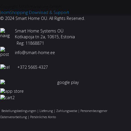
Copyright MAXXmarketing GmbH
JoomShopping Download & Support
© 2024 Smart Home OÜ. All Rights Reserved.
Smart Home Systems OÜ
Kotkapoja tn 2a, 10615, Estonia
Reg: 11868871
info@smart-home.ee
+372 5665 4327
Bestellungsbedingungen
|
Lieferung
|
Zahlungsweise
|
Personenbezogener
Datenverarbeitung
|
Persönliches Konto