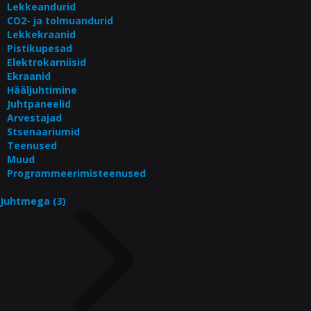
Lekkeandurid
CO2- ja tolmuandurid
Lekkekraanid
Pistikupesad
Elektrokarniisid
Ekraanid
Hääljuhtimine
Juhtpaneelid
Arvestajad
Stsenaariumid
Teenused
Muud
Programmeerimisteenused
Juhtmega (3)