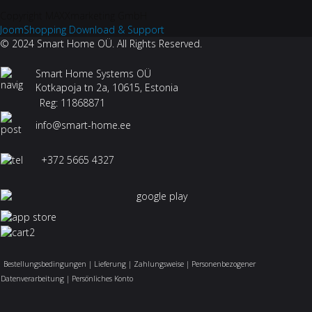
Copyright MAXXmarketing GmbH
JoomShopping Download & Support
© 2024 Smart Home OÜ. All Rights Reserved.
Smart Home Systems OÜ
Kotkapoja tn 2a, 10615, Estonia
Reg: 11868871
info@smart-home.ee
+372 5665 4327
Bestellungsbedingungen
|
Lieferung
|
Zahlungsweise
|
Personenbezogener
Datenverarbeitung
|
Persönliches Konto