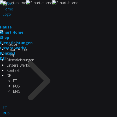
Hau­se
Smart Home
Shop
Dienstleistungen
Hau­se
Unsere Werke
Smart Home
Kontakt
Shop
DE
3
Dienstleistungen
Unsere Werke
Kontakt
DE
ET
RUS
ENG
ET
RUS