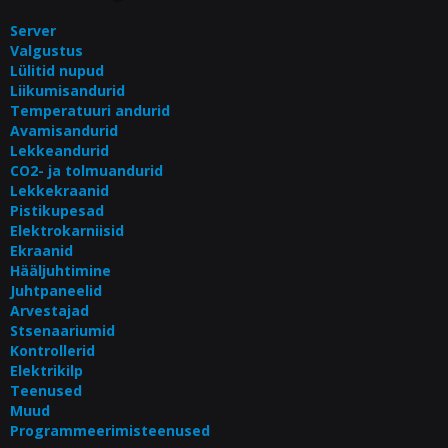
Server
Valgustus
Lülitid nupud
Liikumisandurid
Temperatuuri andurid
Avamisandurid
Lekkeandurid
CO2- ja tolmuandurid
Lekkekraanid
Pistikupesad
Elektrokarniisid
Ekraanid
Hääljuhtimine
Juhtpaneelid
Arvestajad
Stsenaariumid
Kontrollerid
Elektrikilp
Teenused
Muud
Programmeerimisteenused