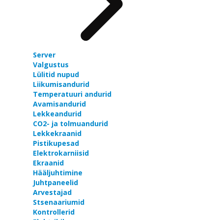
Server
Valgustus
Lülitid nupud
Liikumisandurid
Temperatuuri andurid
Avamisandurid
Lekkeandurid
CO2- ja tolmuandurid
Lekkekraanid
Pistikupesad
Elektrokarniisid
Ekraanid
Hääljuhtimine
Juhtpaneelid
Arvestajad
Stsenaariumid
Kontrollerid