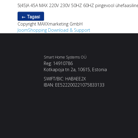
5(45)A 45A MAX 220V 230V 50HZ 60HZ pingevool ühefaasili
Copyright MAXXmarketing GmbH
JoomShopping Download & Support
Smart Home Systems OÜ
Reg: 14910786
Kotkapoja tn 2a, 10615, Estonia
SWIFT/BIC: HABAEE2X
IBAN: EE522200221075833133