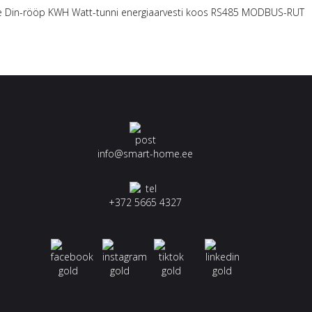
ne Din-rööp KWH Watt-tunni energiaarvesti koos RS485 MODBUS-RUT
info@smart-home.ee
+372 5665 4327