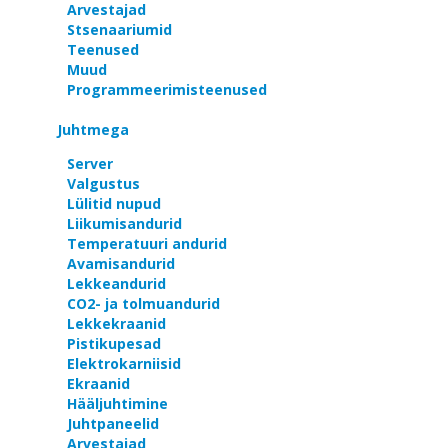
Arvestajad
Stsenaariumid
Teenused
Muud
Programmeerimisteenused
Juhtmega
Server
Valgustus
Lülitid nupud
Liikumisandurid
Temperatuuri andurid
Avamisandurid
Lekkeandurid
CO2- ja tolmuandurid
Lekkekraanid
Pistikupesad
Elektrokarniisid
Ekraanid
Hääljuhtimine
Juhtpaneelid
Arvestajad