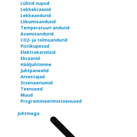
Lülitid nupud
Lekkekraanid
Lekkeandurid
Liikumisandurid
Temperatuuri andurid
Avamisandurid
CO2- ja tolmuandurid
Pistikupesad
Elektrokarniisid
Ekraanid
Hääljuhtimine
Juhtpaneelid
Arvestajad
Stsenaariumid
Teenused
Muud
Programmeerimisteenused
Juhtmega