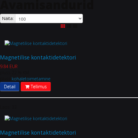
Avamisandurid
Näita:
Magnetilise kontaktidetektori
9.84 EUR
pluss 22 % KM
pluss
kohaletoimetamine
Detail
Tellimus
Laos:
33
Magnetilise kontaktidetektori