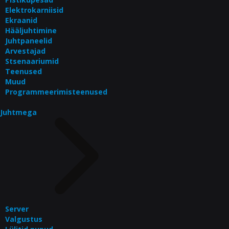
Elektrokarniisid
Ekraanid
Hääljuhtimine
Juhtpaneelid
Arvestajad
Stsenaariumid
Teenused
Muud
Programmeerimisteenused
Juhtmega
Server
Valgustus