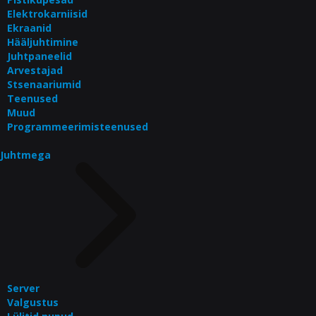
Elektrokarniisid
Ekraanid
Hääljuhtimine
Juhtpaneelid
Arvestajad
Stsenaariumid
Teenused
Muud
Programmeerimisteenused
Juhtmega
Server
Valgustus