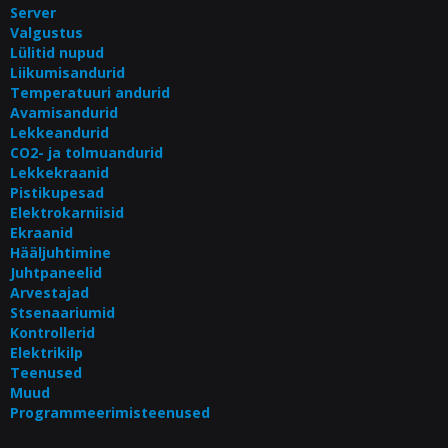
Server
Valgustus
Lülitid nupud
Liikumisandurid
Temperatuuri andurid
Avamisandurid
Lekkeandurid
CO2- ja tolmuandurid
Lekkekraanid
Pistikupesad
Elektrokarniisid
Ekraanid
Hääljuhtimine
Juhtpaneelid
Arvestajad
Stsenaariumid
Kontrollerid
Elektrikilp
Teenused
Muud
Programmeerimisteenused