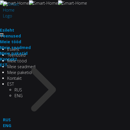
Esileht
Teenused
Meie tööd
Meie seadmed
Esileht
Meie paketid
Teenused
Kontakt
Meie tööd
EST
2
Meie seadmed
Meie paketid
Kontakt
EST
RUS
ENG
RUS
ENG