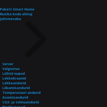
Pakett Smart Home
Nutika kodu ehitaj
Juhtmevaba
Server
Valgustus
Lülitid nupud
Lekkekraanid
Lekkeandurid
Liikumisandurid
Temperatuuri andurid
Avamisandurid
CO2- ja tolmuandurid
Pistikupesad