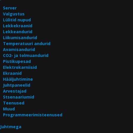
Server
Valgustus
Lülitid nupud
Lekkekraanid
Lekkeandurid
Liikumisandurid
Temperatuuri andurid
Avamisandurid
CO2- ja tolmuandurid
Pistikupesad
Elektrokarniisid
Ekraanid
Hääljuhtimine
Juhtpaneelid
Arvestajad
Stsenaariumid
Teenused
Muud
Programmeerimisteenused
Juhtmega