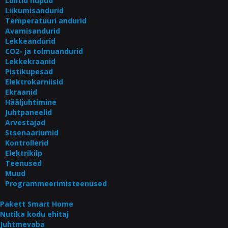
Lülitid nupud
Liikumisandurid
Temperatuuri andurid
Avamisandurid
Lekkeandurid
CO2- ja tolmuandurid
Lekkekraanid
Pistikupesad
Elektrokarniisid
Ekraanid
Hääljuhtimine
Juhtpaneelid
Arvestajad
Stsenaariumid
Kontrollerid
Elektrikilp
Teenused
Muud
Programmeerimisteenused
Pakett Smart Home
Nutika kodu ehitaj
Juhtmevaba