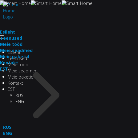
Esileht
Teenused
Meie tööd
Meie seadmed
Esileht
Meie paketid
Teenused
Kontakt
Meie tööd
EST
2
Meie seadmed
Meie paketid
Kontakt
EST
RUS
ENG
RUS
ENG