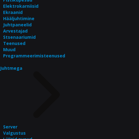
Elektrokarniisid
Ekraanid
Hääljuhtimine
Juhtpaneelid
Arvestajad
Stsenaariumid
Teenused
Muud
Programmeerimisteenused
Juhtmega
Server
Valgustus