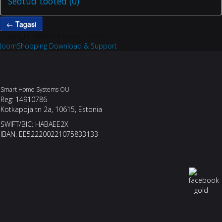
Seotud tooted (0)
Copyright MAXXmarketing GmbH
JoomShopping Download & Support
Smart Home Systems OÜ
Reg: 14910786
Kotkapoja tn 2a, 10615, Estonia
SWIFT/BIC: HABAEE2X
IBAN: EE522200221075833133