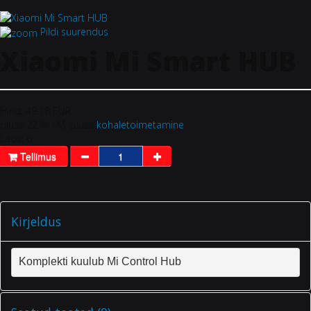
Pildi suurendus
Xiaomi Mi Smart HUB
Hind:
49.18 EUR
pluss 22 % KM;
pluss
kohaletoimetamine
Laos:
6
Tellimus
Kirjeldus
Komplekti kuulub Mi Control Hub