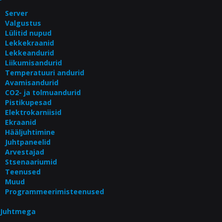
Server
Valgustus
Lülitid nupud
Lekkekraanid
Lekkeandurid
Liikumisandurid
Temperatuuri andurid
Avamisandurid
CO2- ja tolmuandurid
Pistikupesad
Elektrokarniisid
Ekraanid
Hääljuhtimine
Juhtpaneelid
Arvestajad
Stsenaariumid
Teenused
Muud
Programmeerimisteenused
Juhtmega