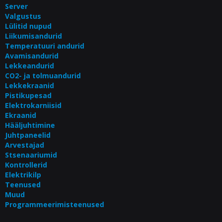
Server
Valgustus
Lülitid nupud
Liikumisandurid
Temperatuuri andurid
Avamisandurid
Lekkeandurid
CO2- ja tolmuandurid
Lekkekraanid
Pistikupesad
Elektrokarniisid
Ekraanid
Hääljuhtimine
Juhtpaneelid
Arvestajad
Stsenaariumid
Kontrollerid
Elektrikilp
Teenused
Muud
Programmeerimisteenused