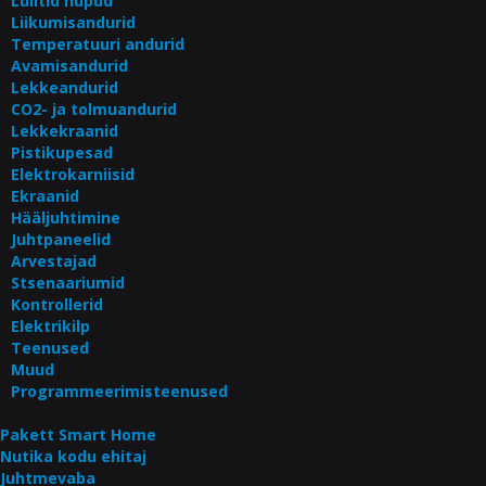
Lülitid nupud
Liikumisandurid
Temperatuuri andurid
Avamisandurid
Lekkeandurid
CO2- ja tolmuandurid
Lekkekraanid
Pistikupesad
Elektrokarniisid
Ekraanid
Hääljuhtimine
Juhtpaneelid
Arvestajad
Stsenaariumid
Kontrollerid
Elektrikilp
Teenused
Muud
Programmeerimisteenused
Pakett Smart Home
Nutika kodu ehitaj
Juhtmevaba