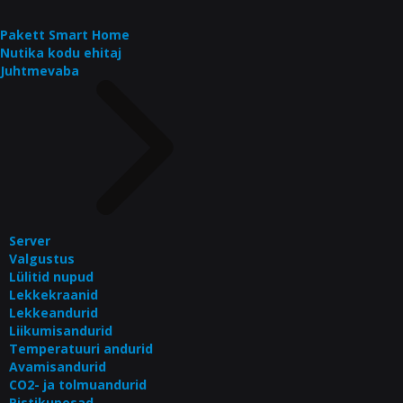
Pakett Smart Home
Nutika kodu ehitaj
Juhtmevaba
Server
Valgustus
Lülitid nupud
Lekkekraanid
Lekkeandurid
Liikumisandurid
Temperatuuri andurid
Avamisandurid
CO2- ja tolmuandurid
Pistikupesad